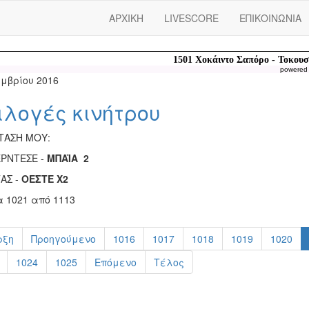
ΑΡΧΙΚΗ
LIVESCORE
ΕΠΙΚΟΙΝΩΝΙΑ
powered
εμβρίου 2016
ιλογές κινήτρου
ΤΑΣΗ ΜΟΥ:
ΡΝΤΕΣΕ -
ΜΠΑΪΑ 2
ΑΣ -
ΟΕΣΤΕ Χ2
α 1021 από 1113
ρξη
Προηγούμενο
1016
1017
1018
1019
1020
1024
1025
Επόμενο
Τέλος