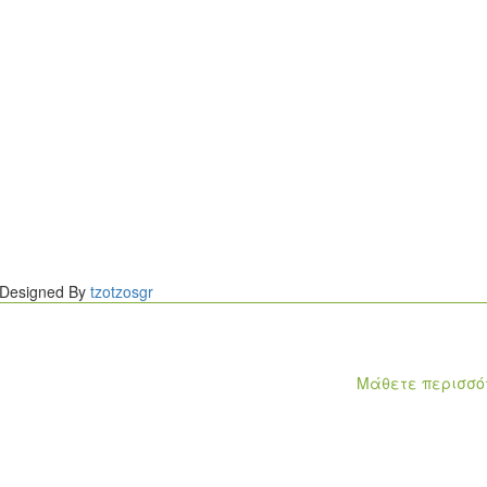
. Designed By
tzotzosgr
ιρά από λειτουργίες που ενισ
 των cookies, σύμφωνα με τους Όρους Χρήσης.
Μάθετε περισσό