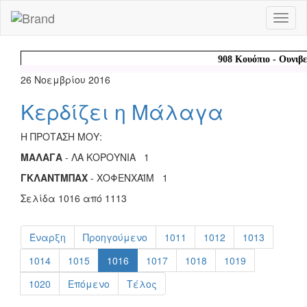
Toggl
naviga
26 Νοεμβρίου 2016
Κερδίζει η Μάλαγα
Η ΠΡΟΤΑΣΗ ΜΟΥ:
ΜΑΛΑΓΑ
- ΛΑ ΚΟΡΟΥΝΙΑ 1
ΓΚΛΑΝΤΜΠΑΧ
- ΧΟΦΕΝΧΑΪΜ 1
Σελίδα 1016 από 1113
Έναρξη
Προηγούμενο
1011
1012
1013
1014
1015
1016
1017
1018
1019
1020
Επόμενο
Τέλος