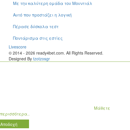
Με την καλύτερη ομάδα του Μουντιάλ
Αυτό που προστάζει η λογική
Πέρασε δύσκολα τεστ
Ποντάρισμα στις εστίες
Livescore
© 2014 - 2026 ready4bet.com. All Rights Reserved.
Designed By
tzotzosgr
Τα cookies επιτρέπουν μια
σειρά από λειτουργίες που
ενισχύουν την εμπειρία σας
Χρησιμοποιώντας αυτόν τον ιστότοπο, συμφωνείτε με τη χρήση
των cookies, σύμφωνα με τους Όρους Χρήσης.
Μάθετε
περισσότερα..
Αποδοχή