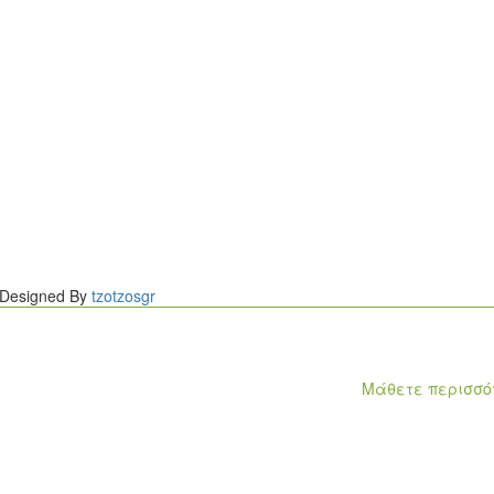
. Designed By
tzotzosgr
ιρά από λειτουργίες που ενισ
 των cookies, σύμφωνα με τους Όρους Χρήσης.
Μάθετε περισσό